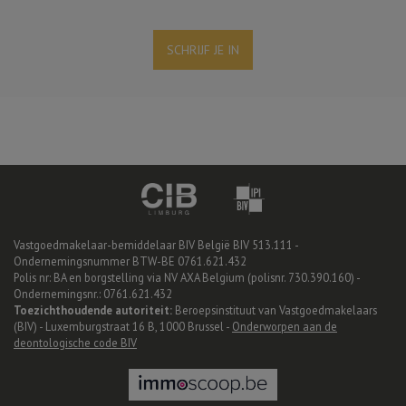
SCHRIJF JE IN
Vastgoedmakelaar-bemiddelaar BIV België BIV 513.111 -
Ondernemingsnummer BTW-BE 0761.621.432
Polis nr: BA en borgstelling via NV AXA Belgium (polisnr. 730.390.160) -
Ondernemingsnr.: 0761.621.432
Toezichthoudende autoriteit:
Beroepsinstituut van Vastgoedmakelaars
(BIV) - Luxemburgstraat 16 B, 1000 Brussel -
Onderworpen aan de
deontologische code BIV