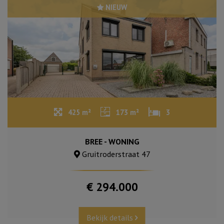
NIEUW
425 m²
173 m²
3
BREE - WONING
Gruitroderstraat 47
€ 294.000
Bekijk details