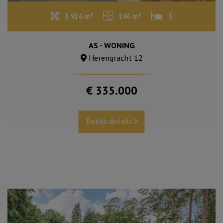
3 916 m²
146 m²
3
AS - WONING
Herengracht 12
€ 335.000
Bekijk details