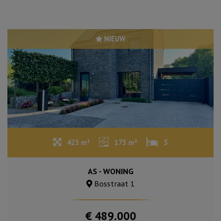
NIEUW
425 m²
173 m²
3
AS - WONING
Bosstraat 1
€ 489.000