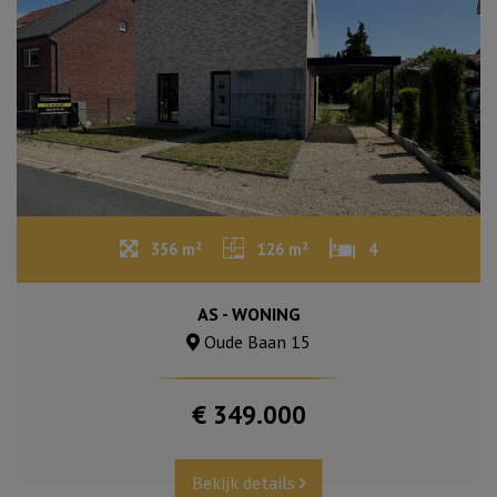
356 m²
126 m²
4
AS - WONING
Oude Baan 15
€ 349.000
Bekijk details