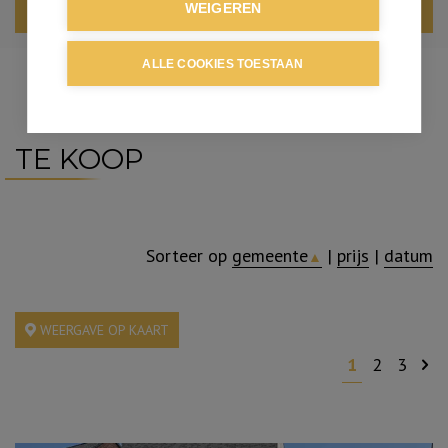
WEIGEREN
ZOEKEN
ALLE COOKIES TOESTAAN
TE KOOP
Sorteer op
gemeente
|
prijs
|
datum
▲
WEERGAVE OP KAART
1
2
3