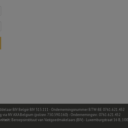
delaar BIV België BIV 513.111 - Ondernemingsnummer BTW-BE 0761.621.432
ing via NV AXA Belgium (polisnr. 730.390.160) - Ondernemingsnr.: 0761.621.432
riteit:
Beroepsinstituut van Vastgoedmakelaars (BIV) - Luxemburgstraat 16 B, 100