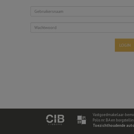
LOGIN
Vastgoedmakelaar-bemid
Polis nr: BA en borgstell
Toezichthoudende auto