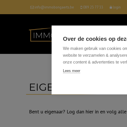
info@immobongaerts.be
089 23 77 33
login
Over de cookies op dez
We maken gebruik van cookies om 
website te verzamelen & analyseren
onze content & advertenties te ver
Lees meer
EIGENAARSLOGIN
Bent u eigenaar? Log dan hier in en volg alle