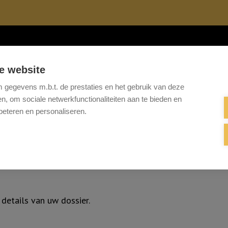
Te koop
Te huur
Projecten
Referenties
Onze 
e website
gegevens m.b.t. de prestaties en het gebruik van deze
, om sociale netwerkfunctionaliteiten aan te bieden en
beteren en personaliseren.
 details van uw dossier.