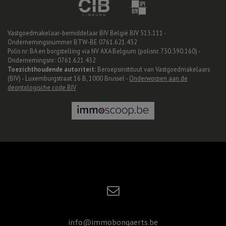
Vastgoedmakelaar-bemiddelaar BIV België BIV 513.111 -
Ondernemingsnummer BTW-BE 0761.621.432
Polis nr: BA en borgstelling via NV AXA Belgium (polisnr. 730.390.160) -
Ondernemingsnr.: 0761.621.432
Toezichthoudende autoriteit:
Beroepsinstituut van Vastgoedmakelaars
(BIV) - Luxemburgstraat 16 B, 1000 Brussel -
Onderworpen aan de
deontologische code BIV
info@immobongaerts.be