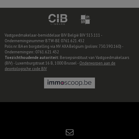
Vastgoedmakelaar-bemiddelaar BIV België BIV 513.111 -
Ondernemingsnummer BTW-BE 0761.621.432
Polis nr: BA en borgstelling via NV AXA Belgium (polisnr. 730.390.160) -
Ondernemingsnr.: 0761.621.432
Toezichthoudende autoriteit:
Beroepsinstituut van Vastgoedmakelaars
(BIV) - Luxemburgstraat 16 B, 1000 Brussel -
Onderworpen aan de
deontologische code BIV