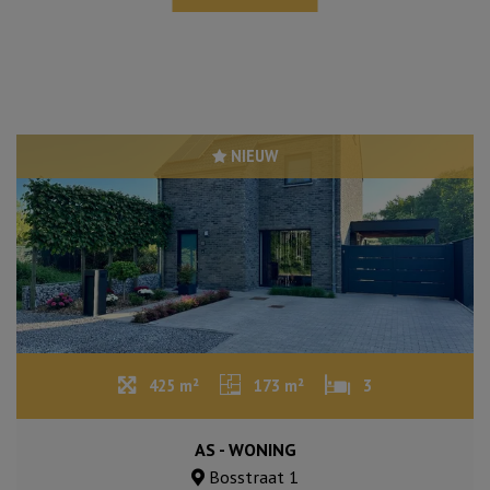
NIEUW
425 m²
173 m²
3
AS - WONING
Bosstraat 1