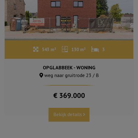
543 m²
130 m²
3
OPGLABBEEK - WONING
weg naar gruitrode 23 / B
€ 369.000
Bekijk details