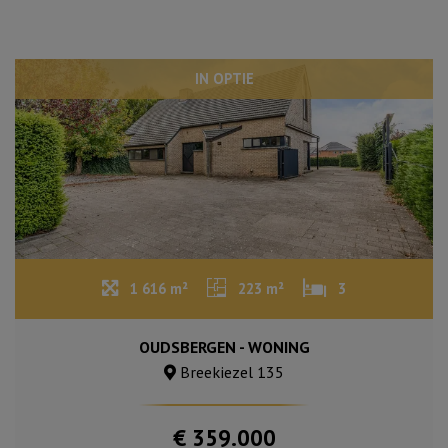
IN OPTIE
1 616 m²
223 m²
3
OUDSBERGEN - WONING
Breekiezel 135
€ 359.000