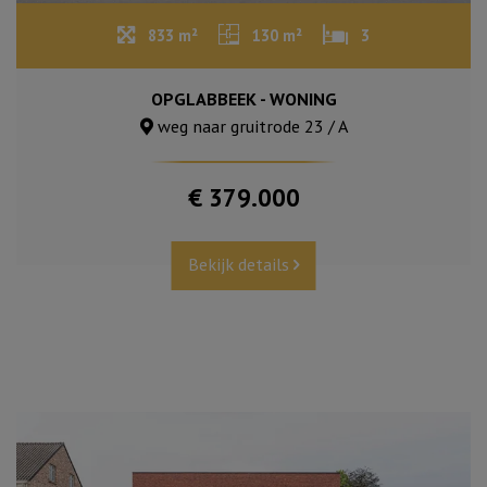
833 m²
130 m²
3
OPGLABBEEK - WONING
weg naar gruitrode 23 / A
€ 379.000
Bekijk details