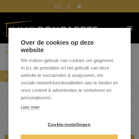
Over de cookies op deze
ZOEK IN ONS AANBOD
website
We maken gebruik van cookies om gegevens
m.b.t. de prestaties en het gebruik van deze
website te verzamelen & analyseren, om
TE KOOP
TE HUUR
sociale netwerkfunctionaliteiten aan te bieden en
onze content & advertenties te verbeteren en
- Gemeente -
personaliseren.
Lees meer
- Type woning -
- Min. prijs -
Cookie-instellingen
- Max. prijs -