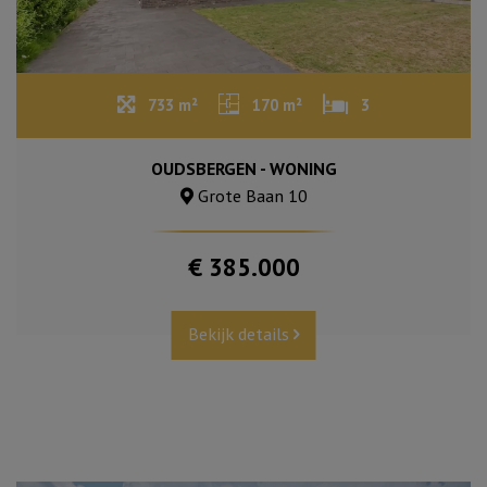
733 m²
170 m²
3
OUDSBERGEN - WONING
Grote Baan 10
€ 385.000
Bekijk details