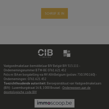
SCHRIJF JE IN
Vastgoedmakelaar-bemiddelaar BIV België BIV 513.111 -
Ondernemingsnummer BTW-BE 0761.621.432
Polis nr: BA en borgstelling via NV AXA Belgium (polisnr. 730.390.160) -
Ondernemingsnr.: 0761.621.432
Toezichthoudende autoriteit:
Beroepsinstituut van Vastgoedmakelaars
(BIV) - Luxemburgstraat 16 B, 1000 Brussel -
Onderworpen aan de
deontologische code BIV