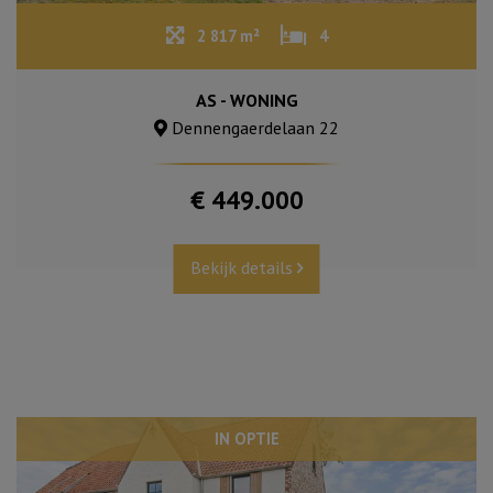
2 817 m²
4
AS - WONING
Dennengaerdelaan 22
€ 449.000
Bekijk details
IN OPTIE