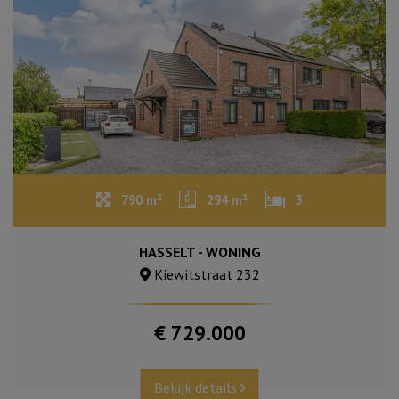
790 m²
294 m²
3
HASSELT - WONING
Kiewitstraat 232
€ 729.000
Bekijk details