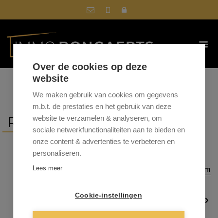
Over de cookies op deze
website
We maken gebruik van cookies om gegevens
m.b.t. de prestaties en het gebruik van deze
REFERENTIES
website te verzamelen & analyseren, om
sociale netwerkfunctionaliteiten aan te bieden en
onze content & advertenties te verbeteren en
personaliseren.
Sorteer op
gemeente
|
prijs
|
datum
Lees meer
▲
Cookie-instellingen
1
2
3
4
5
…
19