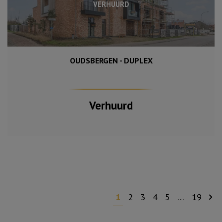
VERHUURD
OUDSBERGEN - DUPLEX
138 m²
3
Verhuurd
1
2
3
4
5
…
19