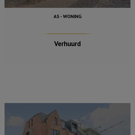
AS - WONING
232 m²
3
Verhuurd