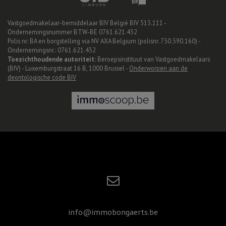
Vastgoedmakelaar-bemiddelaar BIV België BIV 513.111 -
Ondernemingsnummer BTW-BE 0761.621.432
Polis nr: BA en borgstelling via NV AXA Belgium (polisnr. 730.390.160) -
Ondernemingsnr.: 0761.621.432
Toezichthoudende autoriteit:
Beroepsinstituut van Vastgoedmakelaars
(BIV) - Luxemburgstraat 16 B, 1000 Brussel -
Onderworpen aan de
deontologische code BIV
info@immobongaerts.be