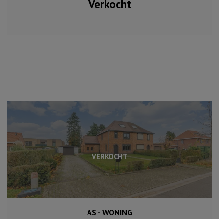
Verkocht
VERKOCHT
AS - WONING
498 m²
158 m²
3