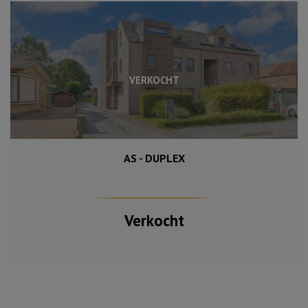
VERKOCHT
AS - DUPLEX
170 m²
3
Verkocht