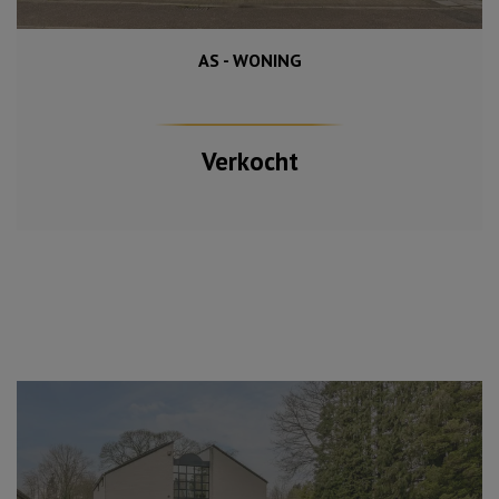
AS - WONING
584 m²
175 m²
3
Verkocht