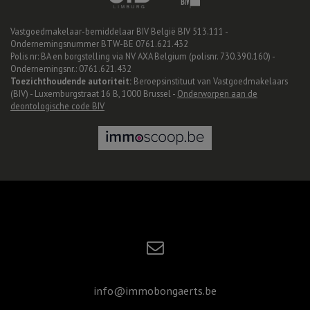
Vastgoedmakelaar-bemiddelaar BIV België BIV 513.111 -
Ondernemingsnummer BTW-BE 0761.621.432
Polis nr: BA en borgstelling via NV AXA Belgium (polisnr. 730.390.160) -
Ondernemingsnr.: 0761.621.432
Toezichthoudende autoriteit:
Beroepsinstituut van Vastgoedmakelaars
(BIV) - Luxemburgstraat 16 B, 1000 Brussel -
Onderworpen aan de
deontologische code BIV
info@immobongaerts.be