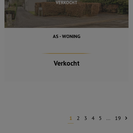
VERKOCHT
AS - WONING
2 484 m²
220 m²
4
Verkocht
1
2
3
4
5
…
19