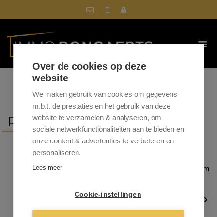
Over de cookies op deze
website
We maken gebruik van cookies om gegevens
m.b.t. de prestaties en het gebruik van deze
REFERENTIES
website te verzamelen & analyseren, om
sociale netwerkfunctionaliteiten aan te bieden en
onze content & advertenties te verbeteren en
personaliseren.
Sorteer op
gemeente
|
prijs
|
datum
Lees meer
▲
Cookie-instellingen
1
2
3
4
5
…
19