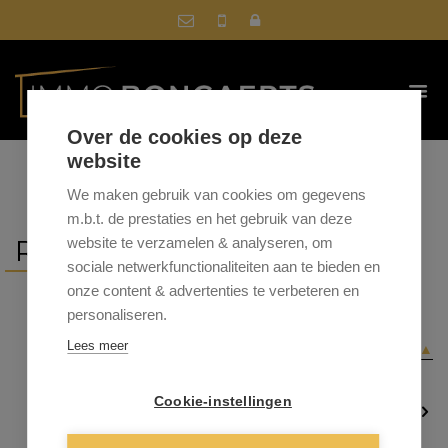
Over de cookies op deze
website
We maken gebruik van cookies om gegevens
m.b.t. de prestaties en het gebruik van deze
REFERENTIES
website te verzamelen & analyseren, om
sociale netwerkfunctionaliteiten aan te bieden en
onze content & advertenties te verbeteren en
personaliseren.
Sorteer op
gemeente
|
prijs
|
datum
Lees meer
▲
Cookie-instellingen
1
…
4
5
6
…
19