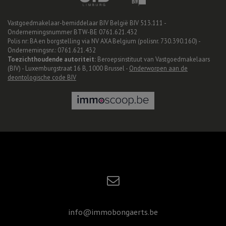
Vastgoedmakelaar-bemiddelaar BIV België BIV 513.111 -
Ondernemingsnummer BTW-BE 0761.621.432
Polis nr: BA en borgstelling via NV AXA Belgium (polisnr. 730.390.160) -
Ondernemingsnr.: 0761.621.432
Toezichthoudende autoriteit:
Beroepsinstituut van Vastgoedmakelaars
(BIV) - Luxemburgstraat 16 B, 1000 Brussel -
Onderworpen aan de
deontologische code BIV
info@immobongaerts.be