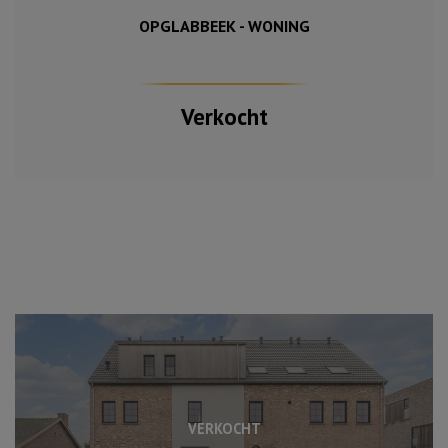
OPGLABBEEK - WONING
177 m²
140 m²
3
Verkocht
VERKOCHT