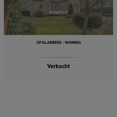
VERKOCHT
OPGLABBEEK - WONING
600 m²
198 m²
3
Verkocht