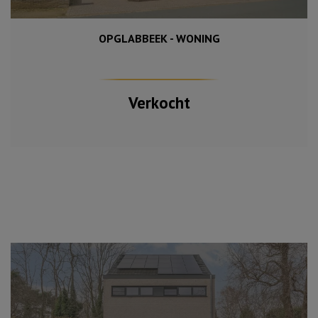
OPGLABBEEK - WONING
1 650 m²
211 m²
4
Verkocht