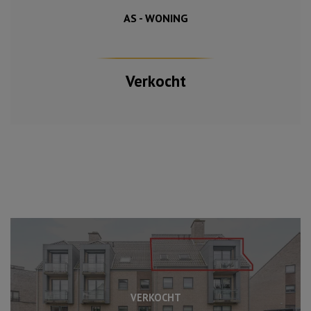
AS - WONING
795 m²
232 m²
4
Verkocht
VERKOCHT