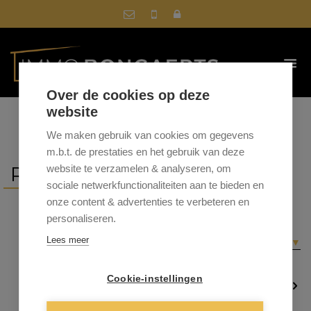
Over de cookies op deze
website
We maken gebruik van cookies om gegevens
m.b.t. de prestaties en het gebruik van deze
REFERENTIES
website te verzamelen & analyseren, om
sociale netwerkfunctionaliteiten aan te bieden en
onze content & advertenties te verbeteren en
personaliseren.
Sorteer op
gemeente
|
prijs
|
datum
Lees meer
▼
Cookie-instellingen
1
2
3
4
5
…
19