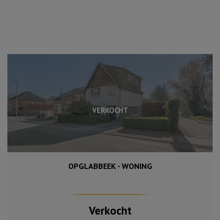
VERKOCHT
OPGLABBEEK - WONING
1 256 m²
216 m²
4
Verkocht