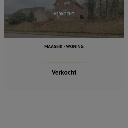
VERKOCHT
MAASEIK - WONING
1 420 m²
148 m²
3
Verkocht