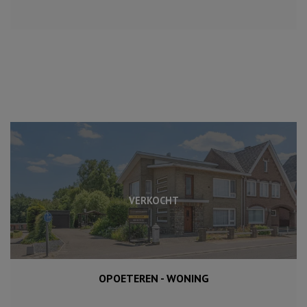
VERKOCHT
OPOETEREN - WONING
651 m²
177 m²
3