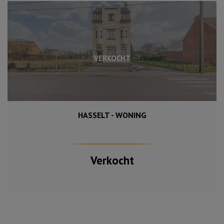
VERKOCHT
HASSELT - WONING
569 m²
225 m²
5
Verkocht