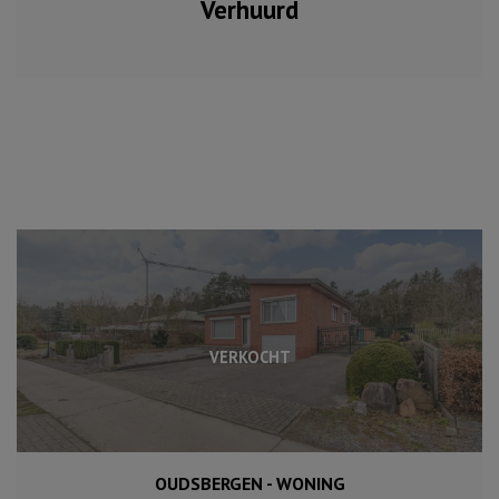
Verhuurd
VERKOCHT
OUDSBERGEN - WONING
1 724 m²
187 m²
3