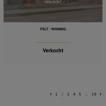
VERKOCHT
PELT - WONING
741 m²
149 m²
2
Verkocht
1
2
3
4
5
…
19