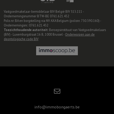
Vastgoedmakelaar-bemiddelaar BIV België BIV 513.111 -
Ondernemingsnummer BTW-BE 0761.621.432
Polis nr: BA en borgstelling via NV AXA Belgium (polisnr. 730.390.160) -
Ondernemingsnr.: 0761.621.432
Toezichthoudende autoriteit:
Beroepsinstituut van Vastgoedmakelaars
(BIV) - Luxemburgstraat 16 B, 1000 Brussel -
Onderworpen aan de
deontologische code BIV
info@immobongaerts.be