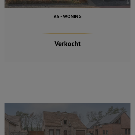
AS - WONING
632 m²
344 m²
4
Verkocht