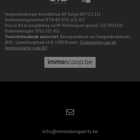
Vastgoedmakelaar-bemiddelaar BIV België BIV 513.111 -
Ondernemingsnummer BTW-BE 0761.621.432
Polis nr: BA en borgstelling via NV AXA Belgium (polisnr. 730.390.160) -
Ondernemingsnr.: 0761.621.432
Toezichthoudende autoriteit:
Beroepsinstituut van Vastgoedmakelaars
(BIV) - Luxemburgstraat 16 B, 1000 Brussel -
Onderworpen aan de
deontologische code BIV
info@immobongaerts.be