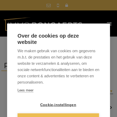
Over de cookies op deze
website
We maken gebruik van cookies om gegevens
m.b.t. de prestaties en het gebruik van deze
REFERENTIES
website te verzamelen & analyseren, om
sociale netwerkfunctionaliteiten aan te bieden en
onze content & advertenties te verbeteren en
personaliseren.
Sorteer op
gemeente
|
prijs
|
datum
Lees meer
▼
Cookie-instellingen
1
…
15
16
17
18
19