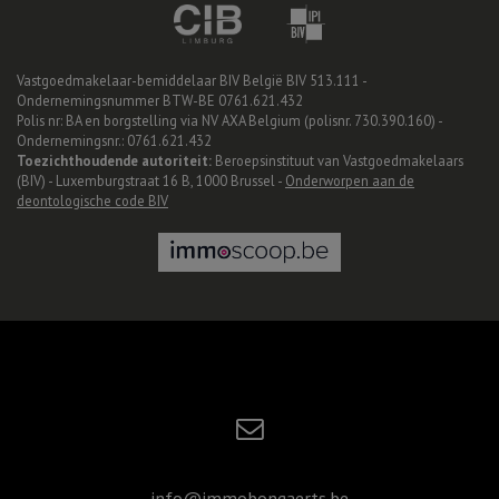
Vastgoedmakelaar-bemiddelaar BIV België BIV 513.111 -
Ondernemingsnummer BTW-BE 0761.621.432
Polis nr: BA en borgstelling via NV AXA Belgium (polisnr. 730.390.160) -
Ondernemingsnr.: 0761.621.432
Toezichthoudende autoriteit:
Beroepsinstituut van Vastgoedmakelaars
(BIV) - Luxemburgstraat 16 B, 1000 Brussel -
Onderworpen aan de
deontologische code BIV
info@immobongaerts.be