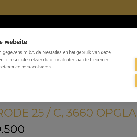
Te koop
Te huur
Projecten
Referenties
Onze 
e website
gegevens m.b.t. de prestaties en het gebruik van deze
, om sociale netwerkfunctionaliteiten aan te bieden en
beteren en personaliseren.
ODE 25 / C, 3660 OPGL
.500