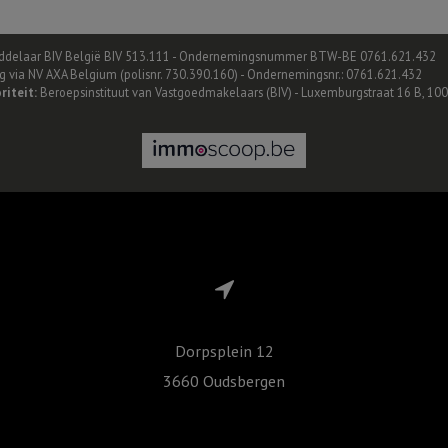
delaar BIV België BIV 513.111 - Ondernemingsnummer BTW-BE 0761.621.432
ing via NV AXA Belgium (polisnr. 730.390.160) - Ondernemingsnr.: 0761.621.432
riteit:
Beroepsinstituut van Vastgoedmakelaars (BIV) - Luxemburgstraat 16 B, 100
Dorpsplein 12
3660 Oudsbergen