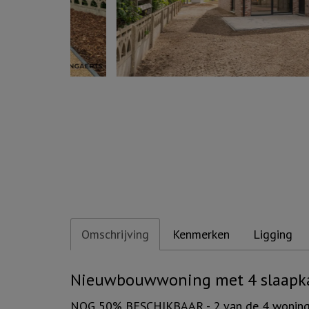
Omschrijving
Kenmerken
Ligging
Omschrijving
Nieuwbouwwoning met 4 slaapk
NOG 50% BESCHIKBAAR - 2 van de 4 woningen