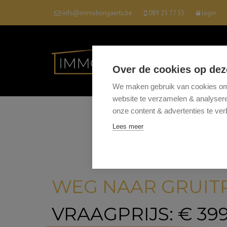
info@immobongaerts.be
089 23 77 33
login
Over de cookies op dez
We maken gebruik van cookies om 
website te verzamelen & analyseren
onze content & advertenties te ver
Lees meer
WEG NAAR GRUITR
VRAAGPRIJS: € 399