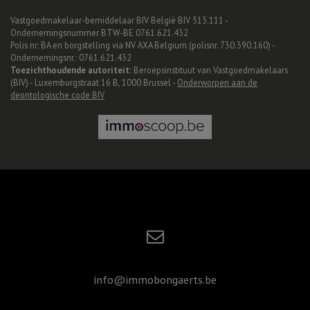
Vastgoedmakelaar-bemiddelaar BIV België BIV 513.111 -
Ondernemingsnummer BTW-BE 0761.621.432
Polis nr: BA en borgstelling via NV AXA Belgium (polisnr. 730.390.160) -
Ondernemingsnr.: 0761.621.432
Toezichthoudende autoriteit:
Beroepsinstituut van Vastgoedmakelaars
(BIV) - Luxemburgstraat 16 B, 1000 Brussel -
Onderworpen aan de
deontologische code BIV
info@immobongaerts.be