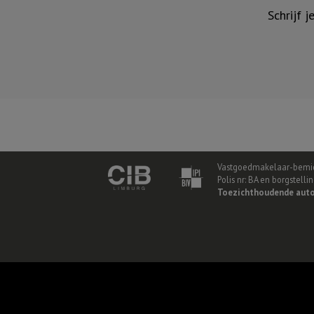
Schrijf 
Vastgoedmakelaar-bemid
Polis nr: BA en borgstell
Toezichthoudende auto