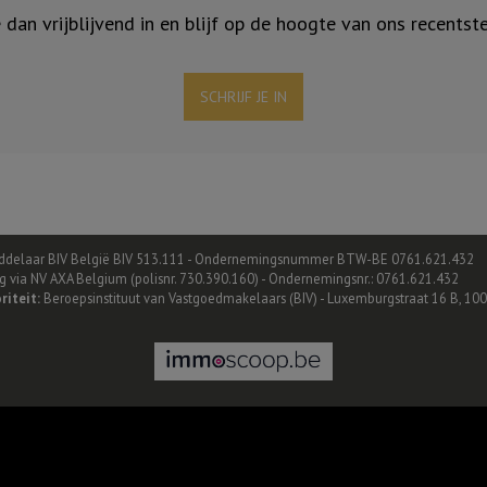
je dan vrijblijvend in en blijf op de hoogte van ons recentst
SCHRIJF JE IN
delaar BIV België BIV 513.111 - Ondernemingsnummer BTW-BE 0761.621.432
ing via NV AXA Belgium (polisnr. 730.390.160) - Ondernemingsnr.: 0761.621.432
riteit:
Beroepsinstituut van Vastgoedmakelaars (BIV) - Luxemburgstraat 16 B, 100