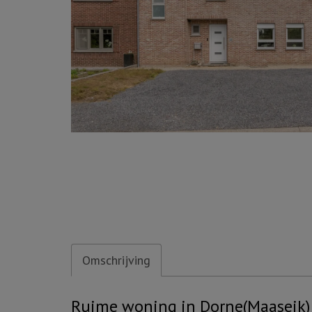
Omschrijving
Omschrijving
Ruime woning in Dorne(Maaseik) m