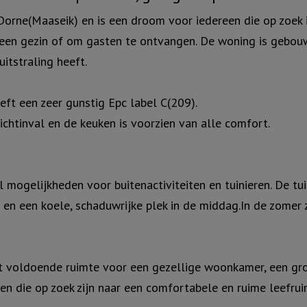
Dorne(Maaseik) en is een droom voor iedereen die op zoek 
 een gezin of om gasten te ontvangen. De woning is gebou
tstraling heeft.
t een zeer gunstig Epc label C(209).
chtinval en de keuken is voorzien van alle comfort.
mogelijkheden voor buitenactiviteiten en tuinieren. De tui
n een koele, schaduwrijke plek in de middag.In de zomer z
voldoende ruimte voor een gezellige woonkamer, een gro
en die op zoek zijn naar een comfortabele en ruime leefrui