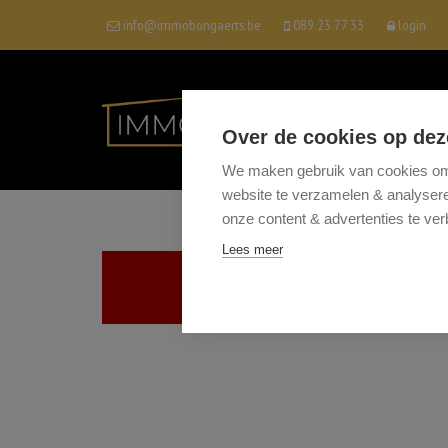
info@immobongaerts.be
089 23 77 33
login
Over de cookies op dez
We maken gebruik van cookies om 
website te verzamelen & analyseren
onze content & advertenties te ver
Lees meer