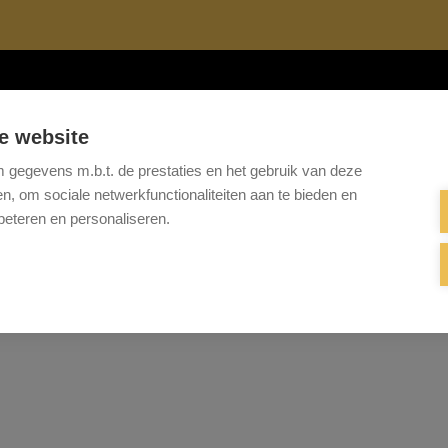
Te koop
Te huur
Projecten
Referenties
Onze 
e website
gegevens m.b.t. de prestaties en het gebruik van deze
, om sociale netwerkfunctionaliteiten aan te bieden en
beteren en personaliseren.
Helaas, dit pand is verkocht