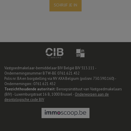
SCHRIJF JE IN
Vastgoedmakelaar-bemiddelaar BIV België BIV 513.111 -
Ondernemingsnummer BTW-BE 0761.621.432
Polis nr: BA en borgstelling via NV AXA Belgium (polisnr. 730.390.160) -
Ondernemingsnr.: 0761.621.432
Toezichthoudende autoriteit:
Beroepsinstituut van Vastgoedmakelaars
(BIV) - Luxemburgstraat 16 B, 1000 Brussel -
Onderworpen aan de
deontologische code BIV