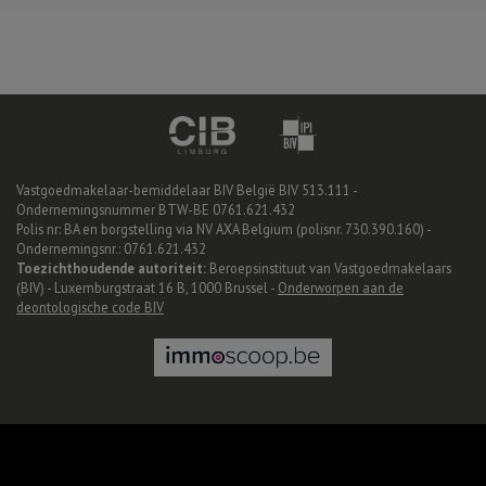
Vastgoedmakelaar-bemiddelaar BIV België BIV 513.111 -
Ondernemingsnummer BTW-BE 0761.621.432
Polis nr: BA en borgstelling via NV AXA Belgium (polisnr. 730.390.160) -
Ondernemingsnr.: 0761.621.432
Toezichthoudende autoriteit:
Beroepsinstituut van Vastgoedmakelaars
(BIV) - Luxemburgstraat 16 B, 1000 Brussel -
Onderworpen aan de
deontologische code BIV