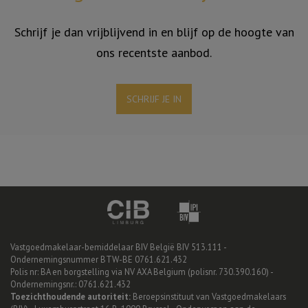
Schrijf je dan vrijblijvend in en blijf op de hoogte van
ons recentste aanbod.
SCHRIJF JE IN
Vastgoedmakelaar-bemiddelaar BIV België BIV 513.111 -
Ondernemingsnummer BTW-BE 0761.621.432
Polis nr: BA en borgstelling via NV AXA Belgium (polisnr. 730.390.160) -
Ondernemingsnr.: 0761.621.432
Toezichthoudende autoriteit:
Beroepsinstituut van Vastgoedmakelaars