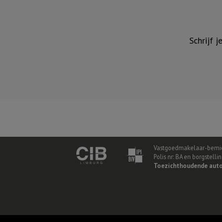
Schrijf 
Vastgoedmakelaar-bemid
Polis nr: BA en borgstell
Toezichthoudende auto