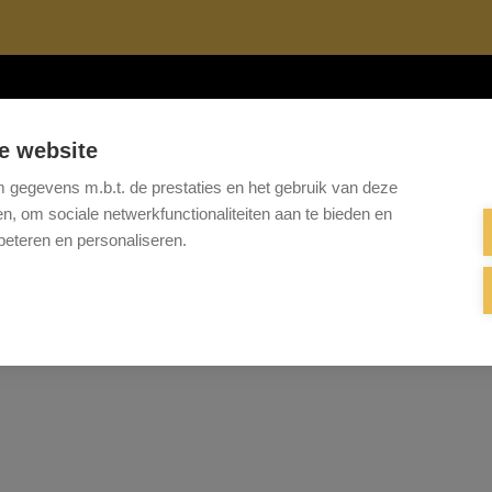
Te koop
Te huur
Projecten
Referenties
Onze 
e website
gegevens m.b.t. de prestaties en het gebruik van deze
, om sociale netwerkfunctionaliteiten aan te bieden en
beteren en personaliseren.
Helaas, dit pand is verkocht