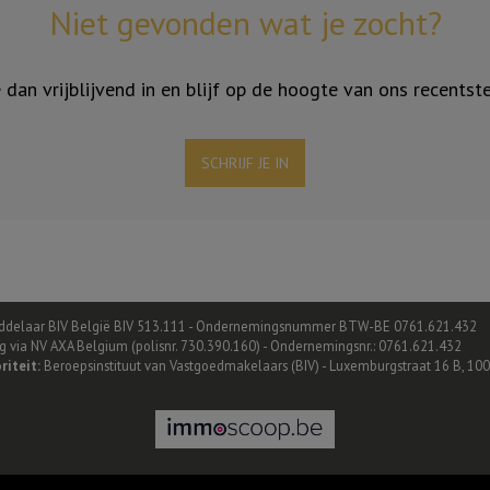
Niet gevonden wat je zocht?
je dan vrijblijvend in en blijf op de hoogte van ons recentst
SCHRIJF JE IN
delaar BIV België BIV 513.111 - Ondernemingsnummer BTW-BE 0761.621.432
ing via NV AXA Belgium (polisnr. 730.390.160) - Ondernemingsnr.: 0761.621.432
riteit:
Beroepsinstituut van Vastgoedmakelaars (BIV) - Luxemburgstraat 16 B, 100