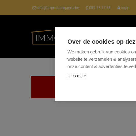
info@immobongaerts.be
089 23 77 33
login
Over de cookies op dez
We maken gebruik van cookies om 
website te verzamelen & analyseren
onze content & advertenties te ver
Lees meer