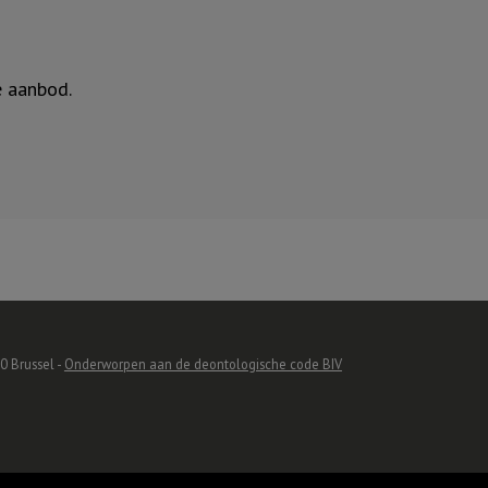
e aanbod.
0 Brussel -
Onderworpen aan de deontologische code BIV