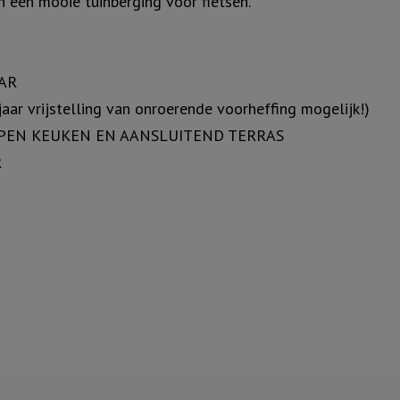
n een mooie tuinberging voor fietsen.
AR
 vrijstelling van onroerende voorheffing mogelijk!)
OPEN KEUKEN EN AANSLUITEND TERRAS
R