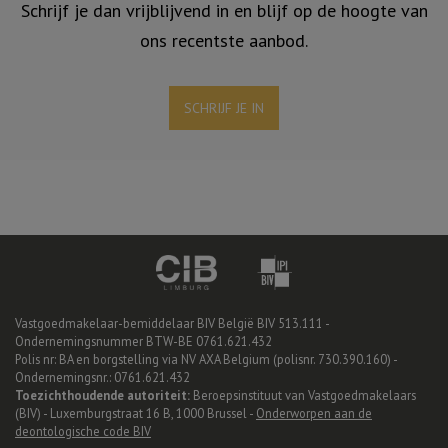
Schrijf je dan vrijblijvend in en blijf op de hoogte van
ons recentste aanbod.
SCHRIJF JE IN
Vastgoedmakelaar-bemiddelaar BIV België BIV 513.111 -
Ondernemingsnummer BTW-BE 0761.621.432
Polis nr: BA en borgstelling via NV AXA Belgium (polisnr. 730.390.160) -
Ondernemingsnr.: 0761.621.432
Toezichthoudende autoriteit:
Beroepsinstituut van Vastgoedmakelaars
(BIV) - Luxemburgstraat 16 B, 1000 Brussel -
Onderworpen aan de
deontologische code BIV