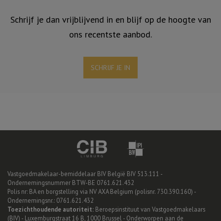
Schrijf je dan vrijblijvend in en blijf op de hoogte van
ons recentste aanbod.
SCHRIJF JE IN
Vastgoedmakelaar-bemiddelaar BIV België BIV 513.111 -
Ondernemingsnummer BTW-BE 0761.621.432
Polis nr: BA en borgstelling via NV AXA Belgium (polisnr. 730.390.160) -
Ondernemingsnr.: 0761.621.432
Toezichthoudende autoriteit:
Beroepsinstituut van Vastgoedmakelaars
(BIV) - Luxemburgstraat 16 B, 1000 Brussel -
Onderworpen aan de