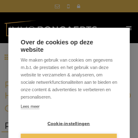
Over de cookies op deze
website
Terug naar overzicht
We maken gebruik van cookies om gegevens
m.b.t. de prestaties en het gebruik van deze
website te verzamelen & analyseren, om
RESIDENTIE BRULLOT
sociale netwerkfunctionaliteiten aan te bieden en
onze content & advertenties te verbeteren en
HEIDEBLOEMSTRAAT 3, 3660
personaliseren.
OPGLABBEEK
Lees meer
PRIJS VANAF € 225 000
Cookie-instellingen