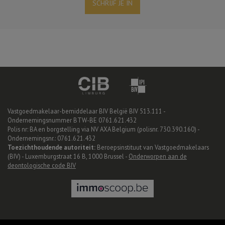
SCHRIJF JE IN
Vastgoedmakelaar-bemiddelaar BIV België BIV 513.111 -
Ondernemingsnummer BTW-BE 0761.621.432
Polis nr: BA en borgstelling via NV AXA Belgium (polisnr. 730.390.160) -
Ondernemingsnr.: 0761.621.432
Toezichthoudende autoriteit:
Beroepsinstituut van Vastgoedmakelaars
(BIV) - Luxemburgstraat 16 B, 1000 Brussel -
Onderworpen aan de
deontologische code BIV