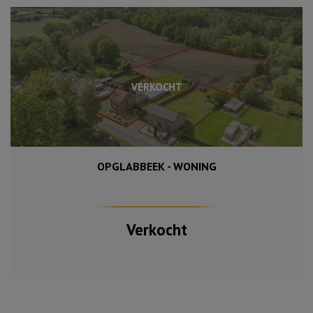
VERKOCHT
OPGLABBEEK - WONING
7 756 m²
160 m²
3
Verkocht