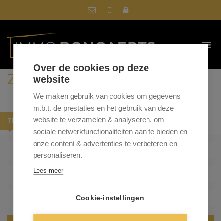
Over de cookies op deze
ZOEK IN ONS AANBOD
website
We maken gebruik van cookies om gegevens
m.b.t. de prestaties en het gebruik van deze
website te verzamelen & analyseren, om
TE KOOP
TE HUUR
sociale netwerkfunctionaliteiten aan te bieden en
onze content & advertenties te verbeteren en
- Gemeente -
personaliseren.
Lees meer
- Type woning -
- Min. prijs -
Cookie-instellingen
- Max. prijs -