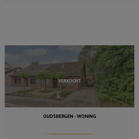
VERKOCHT
OUDSBERGEN - WONING
307 m²
136 m²
3