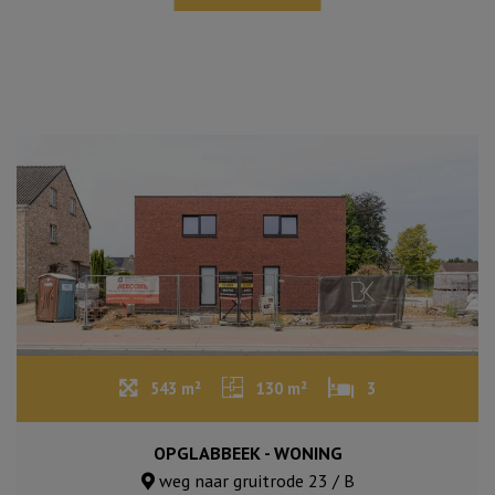
543 m²
130 m²
3
OPGLABBEEK - WONING
weg naar gruitrode 23 / B