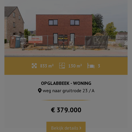
833 m²
130 m²
3
OPGLABBEEK - WONING
weg naar gruitrode 23 / A
€ 379.000
Bekijk details