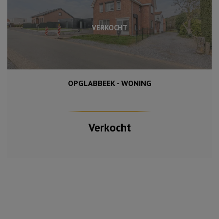
VERKOCHT
OPGLABBEEK - WONING
900 m²
200 m²
5
Verkocht