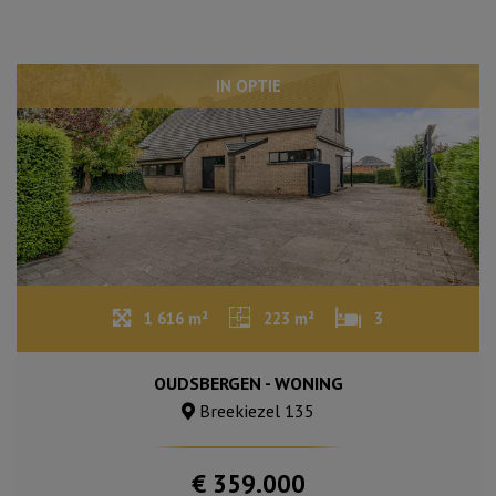
IN OPTIE
1 616 m²
223 m²
3
OUDSBERGEN - WONING
Breekiezel 135
€ 359.000