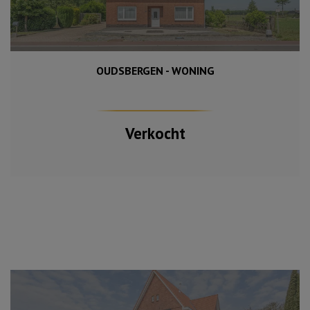
OUDSBERGEN - WONING
1 499 m²
238 m²
4
Verkocht