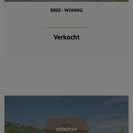
BREE - WONING
1 050 m²
284 m²
5
Verkocht
VERKOCHT