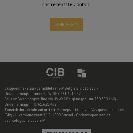
ons recentste aanbod.
SCHRIJF JE IN
Vastgoedmakelaar-bemiddelaar BIV België BIV 513.111 -
Ondernemingsnummer BTW-BE 0761.621.432
Polis nr: BA en borgstelling via NV AXA Belgium (polisnr. 730.390.160) -
Ondernemingsnr.: 0761.621.432
Toezichthoudende autoriteit:
Beroepsinstituut van Vastgoedmakelaars
(BIV) - Luxemburgstraat 16 B, 1000 Brussel -
Onderworpen aan de
deontologische code BIV