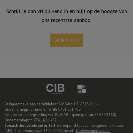
Schrijf je dan vrijblijvend in en blijf op de hoogte van
ons recentste aanbod.
SCHRIJF JE IN
Vastgoedmakelaar-bemiddelaar BIV België BIV 513.111 -
Ondernemingsnummer BTW-BE 0761.621.432
Polis nr: BA en borgstelling via NV AXA Belgium (polisnr. 730.390.160) -
Ondernemingsnr.: 0761.621.432
Toezichthoudende autoriteit:
Beroepsinstituut van Vastgoedmakelaars
(BIV) - Luxemburgstraat 16 B, 1000 Brussel -
Onderworpen aan de