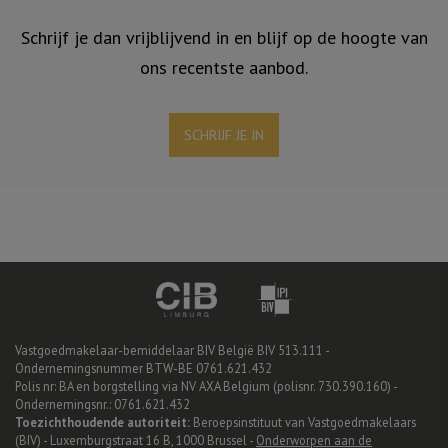
Schrijf je dan vrijblijvend in en blijf op de hoogte van
ons recentste aanbod.
SCHRIJF JE IN
Vastgoedmakelaar-bemiddelaar BIV België BIV 513.111 -
Ondernemingsnummer BTW-BE 0761.621.432
Polis nr: BA en borgstelling via NV AXA Belgium (polisnr. 730.390.160) -
Ondernemingsnr.: 0761.621.432
Toezichthoudende autoriteit:
Beroepsinstituut van Vastgoedmakelaars
(BIV) - Luxemburgstraat 16 B, 1000 Brussel -
Onderworpen aan de