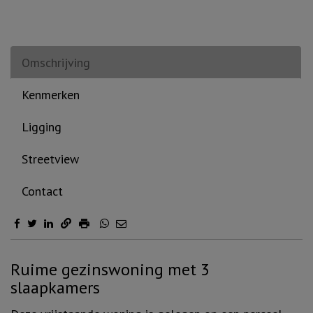
Omschrijving
Kenmerken
Ligging
Streetview
Contact
Omschrijving
Ruime gezinswoning met 3
slaapkamers