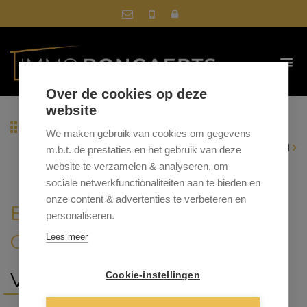
Over de cookies op deze
website
Terug naar overzicht
We maken gebruik van cookies om gegevens
|
Vorig pand
Volgend pand
m.b.t. de prestaties en het gebruik van deze
website te verzamelen & analyseren, om
sociale netwerkfunctionaliteiten aan te bieden en
onze content & advertenties te verbeteren en
BREEKIEZEL 135, 3670
personaliseren.
OUDSBERGEN
Lees meer
VRAAGPRIJS: € 359.000
Cookie-instellingen