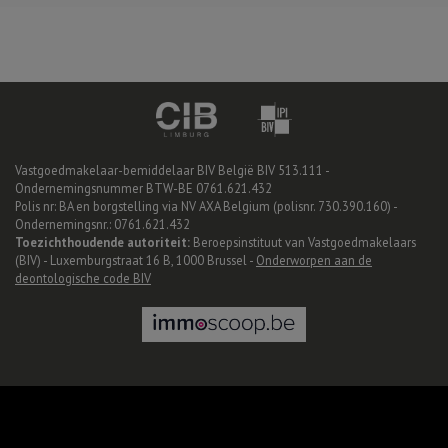
Vastgoedmakelaar-bemiddelaar BIV België BIV 513.111 -
Ondernemingsnummer BTW-BE 0761.621.432
Polis nr: BA en borgstelling via NV AXA Belgium (polisnr. 730.390.160) -
Ondernemingsnr.: 0761.621.432
Toezichthoudende autoriteit:
Beroepsinstituut van Vastgoedmakelaars
(BIV) - Luxemburgstraat 16 B, 1000 Brussel -
Onderworpen aan de
deontologische code BIV