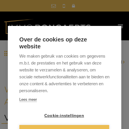
Over de cookies op deze
website
Terug naar overzicht
We maken gebruik van cookies om gegevens
|
Vorig pand
Volgend pand
m.b.t. de prestaties en het gebruik van deze
website te verzamelen & analyseren, om
sociale netwerkfunctionaliteiten aan te bieden en
onze content & advertenties te verbeteren en
WEG NAAR GRUITRODE 23 /
personaliseren.
A, 3660 OPGLABBEEK
Lees meer
VRAAGPRIJS: € 379.000
Cookie-instellingen