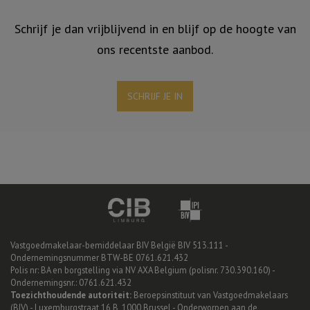
Schrijf je dan vrijblijvend in en blijf op de hoogte van
ons recentste aanbod.
SCHRIJF JE IN
Vastgoedmakelaar-bemiddelaar BIV België BIV 513.111 -
Ondernemingsnummer BTW-BE 0761.621.432
Polis nr: BA en borgstelling via NV AXA Belgium (polisnr. 730.390.160) -
Ondernemingsnr.: 0761.621.432
Toezichthoudende autoriteit:
Beroepsinstituut van Vastgoedmakelaars
(BIV) - Luxemburgstraat 16 B, 1000 Brussel -
Onderworpen aan de