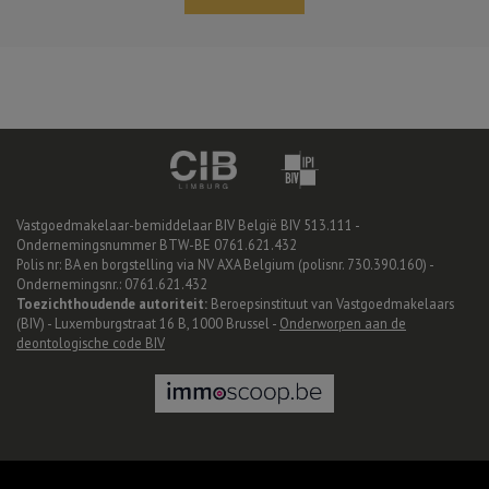
Vastgoedmakelaar-bemiddelaar BIV België BIV 513.111 -
Ondernemingsnummer BTW-BE 0761.621.432
Polis nr: BA en borgstelling via NV AXA Belgium (polisnr. 730.390.160) -
Ondernemingsnr.: 0761.621.432
Toezichthoudende autoriteit:
Beroepsinstituut van Vastgoedmakelaars
(BIV) - Luxemburgstraat 16 B, 1000 Brussel -
Onderworpen aan de
deontologische code BIV