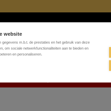
Te koop
Te huur
Projecten
Referenties
Onze 
e website
gegevens m.b.t. de prestaties en het gebruik van deze
, om sociale netwerkfunctionaliteiten aan te bieden en
beteren en personaliseren.
Helaas, dit pand is verhuurd