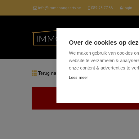
info@immobongaerts.be
089 23 77 33
login
Over de cookies op dez
We maken gebruik van cookies om 
website te verzamelen & analyseren
onze content & advertenties te ver
Terug naar overzicht
Lees meer