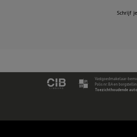
Schrijf 
Vastgoedmakelaar-bemid
Polis nr: BA en borgstell
Toezichthoudende auto