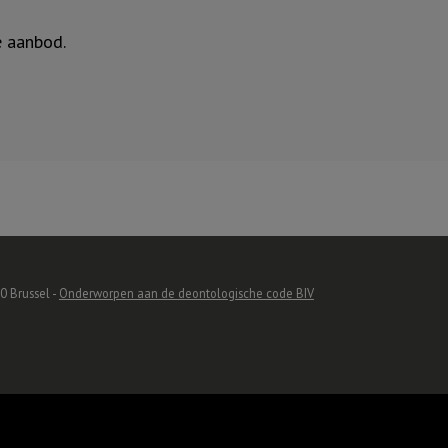
e aanbod.
0 Brussel -
Onderworpen aan de deontologische code BIV