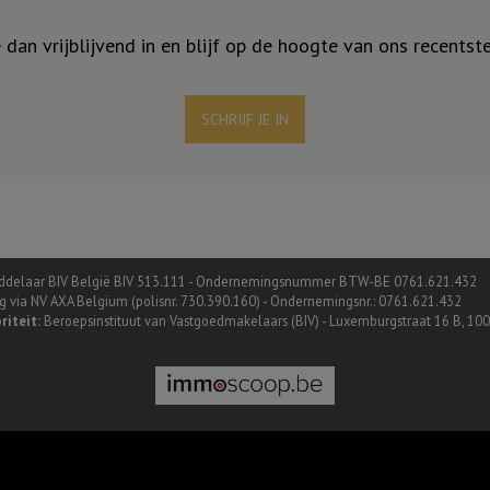
je dan vrijblijvend in en blijf op de hoogte van ons recentst
SCHRIJF JE IN
delaar BIV België BIV 513.111 - Ondernemingsnummer BTW-BE 0761.621.432
ing via NV AXA Belgium (polisnr. 730.390.160) - Ondernemingsnr.: 0761.621.432
riteit:
Beroepsinstituut van Vastgoedmakelaars (BIV) - Luxemburgstraat 16 B, 100