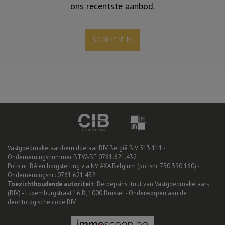
ons recentste aanbod.
SCHRIJF JE IN
Vastgoedmakelaar-bemiddelaar BIV België BIV 513.111 -
Ondernemingsnummer BTW-BE 0761.621.432
Polis nr: BA en borgstelling via NV AXA Belgium (polisnr. 730.390.160) -
Ondernemingsnr.: 0761.621.432
Toezichthoudende autoriteit:
Beroepsinstituut van Vastgoedmakelaars
(BIV) - Luxemburgstraat 16 B, 1000 Brussel -
Onderworpen aan de
deontologische code BIV