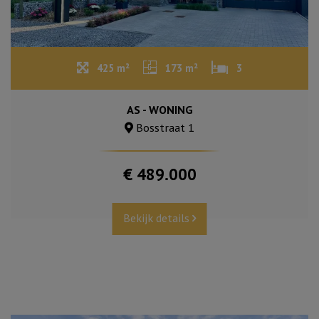
425 m²
173 m²
3
AS - WONING
Bosstraat 1
€ 489.000
Bekijk details