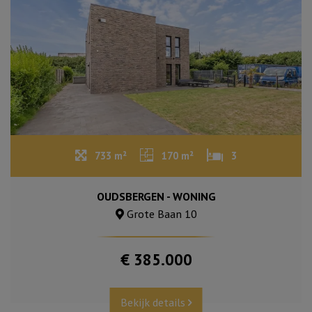
733 m²
170 m²
3
OUDSBERGEN - WONING
Grote Baan 10
€ 385.000
Bekijk details