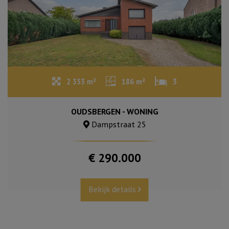
2 353 m²
186 m²
3
OUDSBERGEN - WONING
Dampstraat 25
€ 290.000
Bekijk details