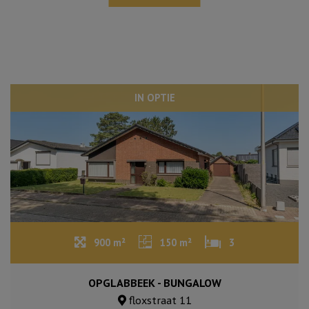
IN OPTIE
900 m²
150 m²
3
OPGLABBEEK - BUNGALOW
floxstraat 11