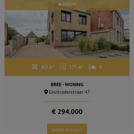
NIEUW
425 m²
173 m²
3
BREE - WONING
Gruitroderstraat 47
€ 294.000
Bekijk details