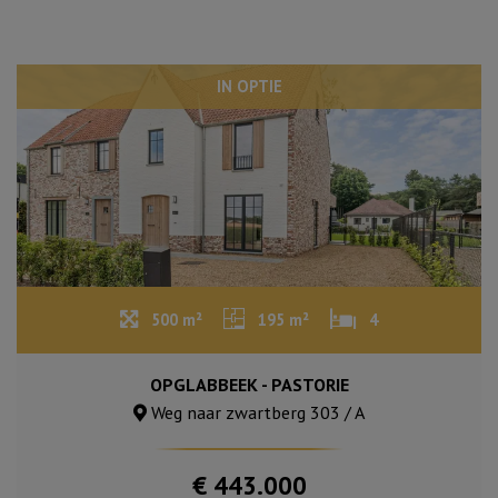
IN OPTIE
500 m²
195 m²
4
OPGLABBEEK - PASTORIE
Weg naar zwartberg 303 / A
€ 443.000