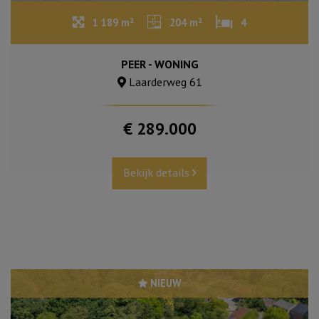
1 189 m²
204 m²
4
PEER - WONING
Laarderweg 61
€ 289.000
Bekijk details
NIEUW