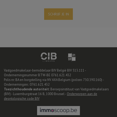
SCHRIJF JE IN
Vastgoedmakelaar-bemiddelaar BIV België BIV 513.111 -
Ondernemingsnummer BTW-BE 0761.621.432
Polis nr: BA en borgstelling via NV AXA Belgium (polisnr. 730.390.160) -
Ondernemingsnr.: 0761.621.432
Toezichthoudende autoriteit:
Beroepsinstituut van Vastgoedmakelaars
(BIV) - Luxemburgstraat 16 B, 1000 Brussel -
Onderworpen aan de
deontologische code BIV