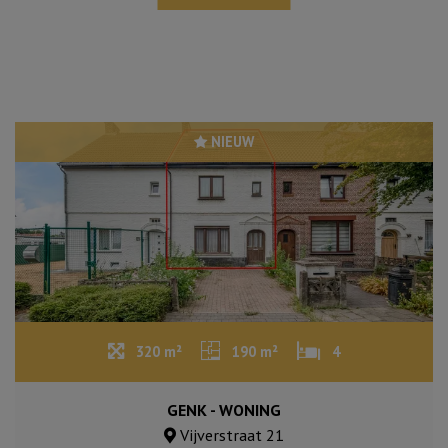
NIEUW
320 m²
190 m²
4
GENK - WONING
Vijverstraat 21