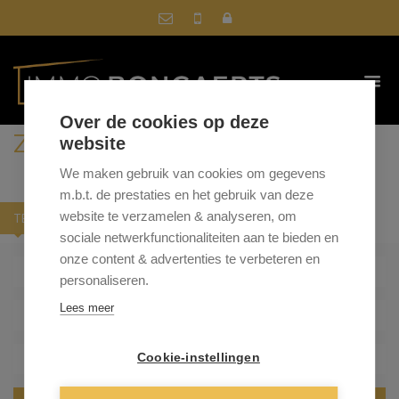
Over de cookies op deze
ZOEK IN ONS AANBOD
website
We maken gebruik van cookies om gegevens
m.b.t. de prestaties en het gebruik van deze
website te verzamelen & analyseren, om
TE KOOP
TE HUUR
sociale netwerkfunctionaliteiten aan te bieden en
onze content & advertenties te verbeteren en
- Gemeente -
personaliseren.
Lees meer
- Type woning -
- Min. prijs -
Cookie-instellingen
- Max. prijs -